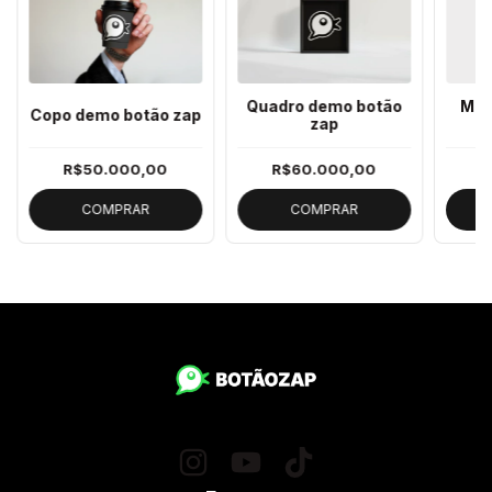
Quadro demo botão
Mei
Copo demo botão zap
zap
R$50.000,00
R$60.000,00
R
COMPRAR
COMPRAR